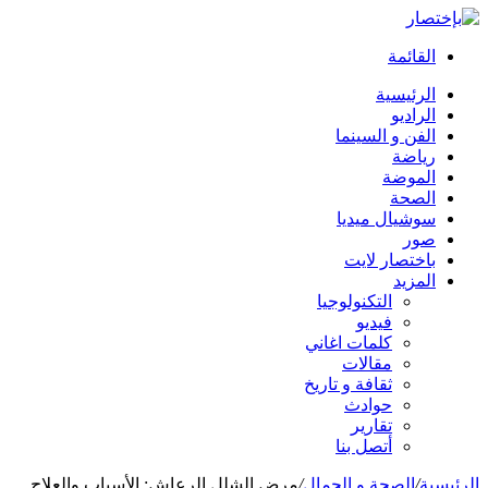
القائمة
الرئيسية
الراديو
الفن و السينما
رياضة
الموضة
الصحة
سوشيال ميديا
صور
باختصار لايت
المزيد
التكنولوجيا
فيديو
كلمات اغاني
مقالات
ثقافة و تاريخ
حوادث
تقارير
أتصل بنا
الرئيسية
/
الصحة و الجمال
/
مرض الشلل الرعاش: الأسباب والعلاج