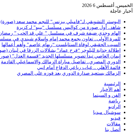
الخميس, أغسطس 6 2026
أخبار عاجلة
البوستر التشويقي لـ”فاميلي بيزنس” للنجم محمد سعد (صورة)
شاهد.. أول صورة من كواليس مسلسل “بيبو” لـ كزبرة
الهام وجدي ضيفة شرف في مسلسل ” علي قد الحب ” رمضان 026
للمرة الأولى.. تعاون يجمع محمد إمام وإسلام شيندي في مسلس
السبب الحقيقي لوفاة الستايلست “ريهام عاصم” وأهم أعمالها
إطلالة جذابة للبلوجر “فرح عماد” بشلالات الزرقا في لبنان (صو
إيمان العاصي تبدأ تصوير مسلسلها الجديد “قسمة العدل” (صور)
الدوري المصري.. تفاصيل مباراة الزمالك والاسماعيلي القادمة
قائمة الأهلي .. غياب رباعي الدفاع أمام انبي
الزمالك يستعيد صدارة الدوري بعد فوزه على المصري
الرئيسية
أهم الأخبار
الفن و السينما
رياضة
الراديو
سوشيال ميديا
فيديو
مقالات
أتصل بنا