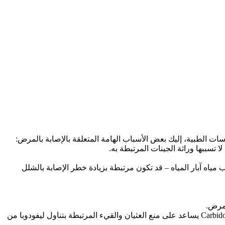
سببها وراثة الجينات المرتبطة به.
ياه آبار المياه – قد تكون مرتبطة بزيادة خطر الإصابة بالشلل
لمرض.
ليفودوبا ، دواء مروج للدوبامين ، بالاشتراك مع عقار كاربيدوبا ، هو العلاج الأكثر شيوعًا للسيطرة على الأعراض الحركية لمرض باركنسون. Carbidopa يساعد على منع الغثيان والقيء المرتبطة بتناول ليفودوبا من