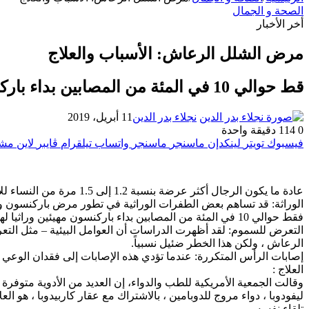
الصحة و الجمال
أخر الأخبار
مرض الشلل الرعاش: الأسباب والعلاج
قط حوالي 10 في المئة من المصابين بداء باركنسون مهيئين وراثيا لهذه الحالة
نجلاء بدر الدين
11 أبريل، 2019
0
114
دقيقة واحدة
فيسبوك
تويتر
لينكدإن
ماسنجر
ماسنجر
واتساب
تيلقرام
ڤايبر
لاين
مشا
عادة ما يكون الرجال أكثر عرضة بنسبة 1.2 إلى 1.5 مرة من النساء للإصابة بالشلل الرعاش ، لأسباب غير معروفة بعد ، كما تقول بعض الدراسات الطبية، إليك بعض الأسباب الهامة المتعلقة بالإصابة بالمرض:
الوراثة: قد تساهم بعض الطفرات الوراثية في تطور مرض باركنسون ويم
فقط حوالي 10 في المئة من المصابين بداء باركنسون مهيئين وراثيا لهذه الحالة ، وفقا لجمعية مرض باركنسون الأمريكية .
التعرض للسموم: لقد أظهرت الدراسات أن العوامل البيئية – مثل التعر
الرعاش ، ولكن هذا الخطر ضئيل نسبياً.
إصابات الرأس المتكررة: عندما تؤدي هذه الإصابات إلى فقدان الوعي ،
العلاج :
وقالت الجمعية الأمريكية للطب والدواء، إن العديد من الأدوية متوفر
تلقاء نفسه.