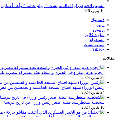
السبب الحقيقي لوفاة الستايلست “ريهام عاصم” وأهم أعمالها
19 يناير، 2026
فيسبوك
تويتر
يوتيوب
ساوند كلاود
انستقرام
سناب تشات
‫TikTok
مقالات
“تجديد هرم منقرع في الجيزة بواسطة بعثة مشتركة مصرية-يابان
29 يناير، 2024
رئيس الوزراء يشهد افتتاح النسخة الخامسة والخمسين من معرض 
24 يناير، 2024
شخصية متغطرسة: قصة أصغر رئيس وزراء في تاريخ فرنسا
10 يناير، 2024