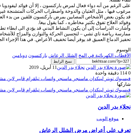
على الرغم من أنه دواء فعال لمرض باركنسون ، إلا أن فوائد ليفودوبا ق
مرغوب فيها ، مثل الغثيان والدوخة واضطراب الحركات المتشنجة غير
قد يكون بعض الأشخاص المصابين بمرض باركنسون قلقين من بدء العلاج 
وفوائد العلاج تفوق بكثير مخاطره ، كما يقول بيغا.
وأشارت الدراسات إلى أن يكون النشاط البدني قد يؤدي الى ابطاء تطور
ممارسة رياضة تاي تشي – لتحسين الحركة والتوازن والمزاج للأشخاص
تحفيز الدماغ العميق قد يوفر أيضا تخفيف الأعراض. في هذا الإجراء ا
الوسوم
الأقطاب الكهربائية في المخ
الشلل الرعاش
باركنسون
دوبامين
نسخ الرابط
نجلاء بدر الدين
11 أبريل، 2019
0
114
دقيقة واحدة
فيسبوك
تويتر
لينكدإن
ماسنجر
ماسنجر
واتساب
تيلقرام
ڤايبر
لاين
مشا
شاركها
فيسبوك
تويتر
لينكدإن
ماسنجر
ماسنجر
واتساب
تيلقرام
ڤايبر
لاين
مشا
نجلاء بدر الدين
موقع الويب
تعرف على أعراض مرض الشلل الرعاش