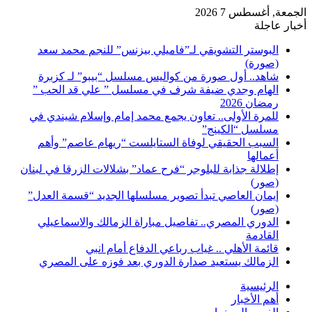
الجمعة, أغسطس 7 2026
أخبار عاجلة
البوستر التشويقي لـ”فاميلي بيزنس” للنجم محمد سعد
(صورة)
شاهد.. أول صورة من كواليس مسلسل “بيبو” لـ كزبرة
الهام وجدي ضيفة شرف في مسلسل ” علي قد الحب ”
رمضان 2026
للمرة الأولى.. تعاون يجمع محمد إمام وإسلام شيندي في
مسلسل “الكينج”
السبب الحقيقي لوفاة الستايلست “ريهام عاصم” وأهم
أعمالها
إطلالة جذابة للبلوجر “فرح عماد” بشلالات الزرقا في لبنان
(صور)
إيمان العاصي تبدأ تصوير مسلسلها الجديد “قسمة العدل”
(صور)
الدوري المصري.. تفاصيل مباراة الزمالك والاسماعيلي
القادمة
قائمة الأهلي .. غياب رباعي الدفاع أمام انبي
الزمالك يستعيد صدارة الدوري بعد فوزه على المصري
الرئيسية
أهم الأخبار