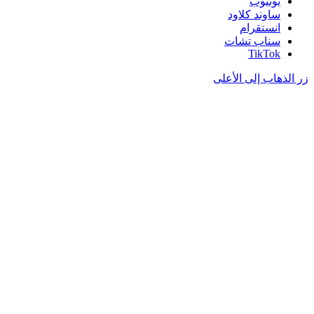
يوتيوب
ساوند كلاود
انستقرام
سناب تشات
‫TikTok
زر الذهاب إلى الأعلى