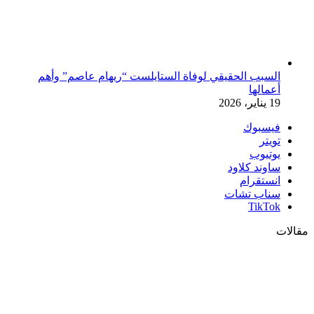
السبب الحقيقي لوفاة الستايلست “ريهام عاصم” وأهم
أعمالها
19 يناير، 2026
فيسبوك
تويتر
يوتيوب
ساوند كلاود
انستقرام
سناب تشات
‫TikTok
مقالات