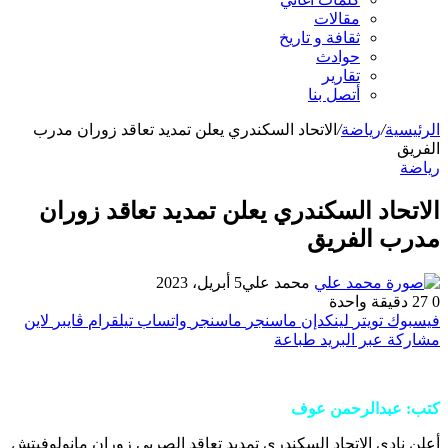
مقالات
ثقافة و تاريخ
حوادث
تقارير
أتصل بنا
الرئيسية
/
رياضة
/
الاتحاد السكندري يعلن تمديد تعاقد زوران مدرب
الفريق
رياضة
الاتحاد السكندري يعلن تمديد تعاقد زوران
مدرب الفريق
محمد علي
5 أبريل، 2023
0
27
دقيقة واحدة
فيسبوك
تويتر
لينكدإن
ماسنجر
ماسنجر
واتساب
تيلقرام
ڤايبر
لاين
مشاركة عبر البريد
طباعة
كتب: عبدالرحمن عوف
أعلن نادي الاتحاد السكندري تمديد تعاقد الصربي زوران مانولوفيتش