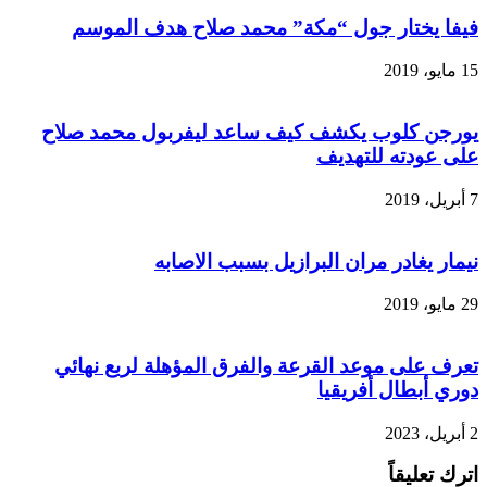
فيفا يختار جول “مكة” محمد صلاح هدف الموسم
15 مايو، 2019
يورجن كلوب يكشف كيف ساعد ليفربول محمد صلاح
على عودته للتهديف
7 أبريل، 2019
نيمار يغادر مران البرازيل بسبب الاصابه
29 مايو، 2019
تعرف على موعد القرعة والفرق المؤهلة لربع نهائي
دوري أبطال أفريقيا
2 أبريل، 2023
اترك تعليقاً