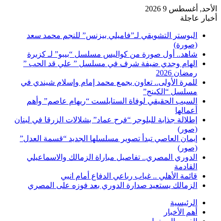
الأحد, أغسطس 9 2026
أخبار عاجلة
البوستر التشويقي لـ”فاميلي بيزنس” للنجم محمد سعد
(صورة)
شاهد.. أول صورة من كواليس مسلسل “بيبو” لـ كزبرة
الهام وجدي ضيفة شرف في مسلسل ” علي قد الحب ”
رمضان 2026
للمرة الأولى.. تعاون يجمع محمد إمام وإسلام شيندي في
مسلسل “الكينج”
السبب الحقيقي لوفاة الستايلست “ريهام عاصم” وأهم
أعمالها
إطلالة جذابة للبلوجر “فرح عماد” بشلالات الزرقا في لبنان
(صور)
إيمان العاصي تبدأ تصوير مسلسلها الجديد “قسمة العدل”
(صور)
الدوري المصري.. تفاصيل مباراة الزمالك والاسماعيلي
القادمة
قائمة الأهلي .. غياب رباعي الدفاع أمام انبي
الزمالك يستعيد صدارة الدوري بعد فوزه على المصري
الرئيسية
أهم الأخبار