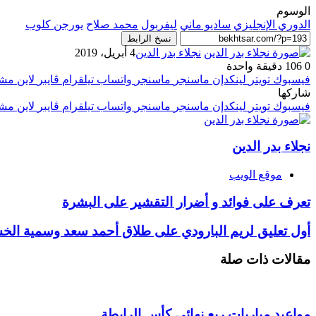
الوسوم
الدوري الإنجليزي
ساديو ماني
ليفربول
محمد صلاح
يورجن كلوب
نسخ الرابط
نجلاء بدر الدين
4 أبريل، 2019
0
106
دقيقة واحدة
فيسبوك
تويتر
لينكدإن
ماسنجر
ماسنجر
واتساب
تيلقرام
ڤايبر
لاين
مشا
شاركها
فيسبوك
تويتر
لينكدإن
ماسنجر
ماسنجر
واتساب
تيلقرام
ڤايبر
لاين
مشا
نجلاء بدر الدين
موقع الويب
تعرف على فوائد و أضرار التقشير على البشرة
أول تعليق لريم البارودي على طلاق أحمد سعد وسمية ال
مقالات ذات صلة
مواعيد مباريات ربع نهائي كأس الرابطة