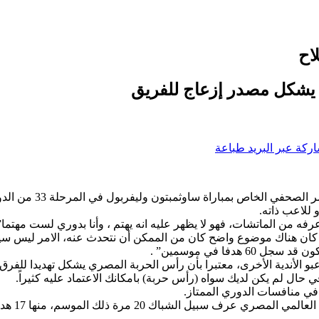
اح
ا يشكل مصدر إزعاج للفريق
ركة عبر البريد
طباعة
صرح يورجن كلوب، المد
 للاعب ذاته.
عرفه من الماتشات، فهو لا يظهر عليه انه يهتم ، وأنا بدوري لست مهتما”
عبو الأندية الأخرى، معتبرا بأن رأس الحربة المصري يشكل تهديدا للفرق ا
حال لم يكن لديك سواه (رأس حربة) بامكانك الاعتماد عليه كثيراً.
لموسم، منها 17 هدفا في منافسات الدوري الإنجليزي المحلي .