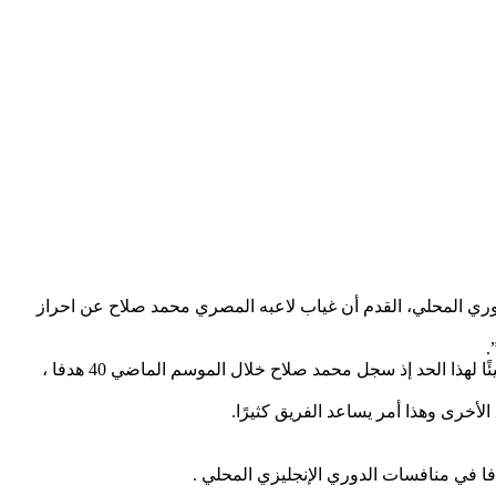
ير الفني لنادي ليفربول الإنجليزي خلال المؤتمر الصحفي الخاص بمباراة ساوثمبتون وليفربول في المرحلة 33 من الدوري المحلي، القدم أن غياب لاعبه المصري محمد صلاح عن احراز
.
وأضاف كلوب ” لم يحدث أن تحدثنا أنا ومحمد صلاح عن هذا الأمر، ولو كان هناك موضوع واضح كان من الممكن أن نتحدث عنه، الامر ليس سيئًا لهذا الحد إذ سجل محمد صلاح خلال الموسم الماضي 40 هدفا ،
لأخرى وهذا أمر يساعد الفريق كثيرًا.