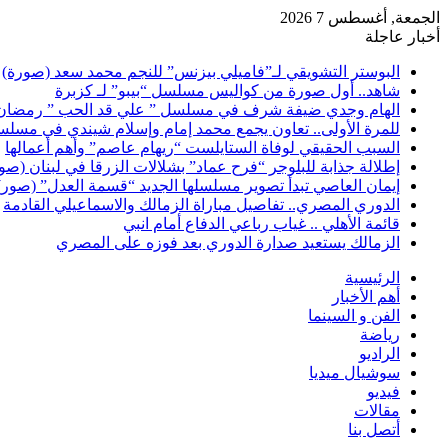
الجمعة, أغسطس 7 2026
أخبار عاجلة
البوستر التشويقي لـ”فاميلي بيزنس” للنجم محمد سعد (صورة)
شاهد.. أول صورة من كواليس مسلسل “بيبو” لـ كزبرة
الهام وجدي ضيفة شرف في مسلسل ” علي قد الحب ” رمضان 026
للمرة الأولى.. تعاون يجمع محمد إمام وإسلام شيندي في مسلس
السبب الحقيقي لوفاة الستايلست “ريهام عاصم” وأهم أعمالها
إطلالة جذابة للبلوجر “فرح عماد” بشلالات الزرقا في لبنان (صو
إيمان العاصي تبدأ تصوير مسلسلها الجديد “قسمة العدل” (صور)
الدوري المصري.. تفاصيل مباراة الزمالك والاسماعيلي القادمة
قائمة الأهلي .. غياب رباعي الدفاع أمام انبي
الزمالك يستعيد صدارة الدوري بعد فوزه على المصري
الرئيسية
أهم الأخبار
الفن و السينما
رياضة
الراديو
سوشيال ميديا
فيديو
مقالات
أتصل بنا