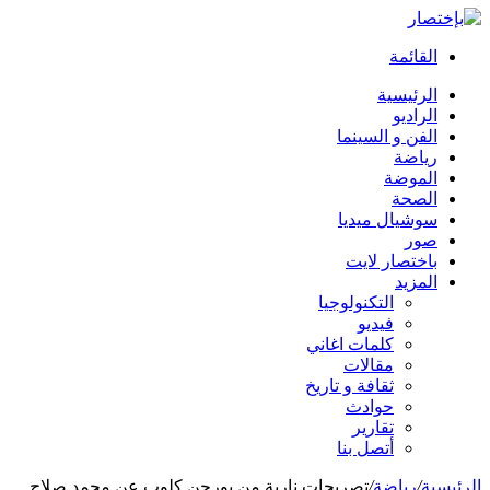
القائمة
الرئيسية
الراديو
الفن و السينما
رياضة
الموضة
الصحة
سوشيال ميديا
صور
باختصار لايت
المزيد
التكنولوجيا
فيديو
كلمات اغاني
مقالات
ثقافة و تاريخ
حوادث
تقارير
أتصل بنا
الرئيسية
/
رياضة
/
تصريحات نارية من يورجن كلوب عن محمد صلاح