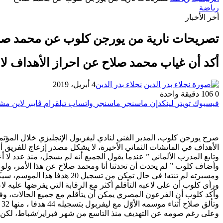
رياضة
أخر الأخبار
تصريحات نارية من يورجن كلوب عن محمد صل
أكد أن غياب محمد صلاح عن احراز الأهداف ل
نجلاء بدر الدين
4 أبريل، 2019
0
106
دقيقة واحدة
فيسبوك
تويتر
لينكدإن
ماسنجر
ماسنجر
واتساب
تيلقرام
ڤايبر
لاين
مشا
الأهداف في الماتشات الثماني الأخيرة، لا يشكل مصدر إزعاج للفريق أو
وتابع المدرب الألماني ” عندما يقول الجميع أنه لم يسجل، منذ عدد لا أ
ومسيرته لم تنته! في حال تمكن من تسجيل 20 هدفا هذا الموسم، سيكون قد سجل 60 هدفا في موسمين” .
ورأى كلوب أن على لاعبه التأقلم أكثر مع الرقابة التي يفرضها عليه لا
وأكد كلوب أن الفرعون المصري يمكن أن يتأقلم مع جميع الحالات، وفي 
وتألق صلاح أثناء موسمه الأوّل مع ليفربول بتسجيله 44 هدفا ، منها 32 في منافسات الدوري الممتاز.
وعلى رغم صومه عن التهديف منذ التاسع من شهر فبراير/شباط، لكن العالمي المصري عرف سبيل الشباك 20 مرة ذلك ا