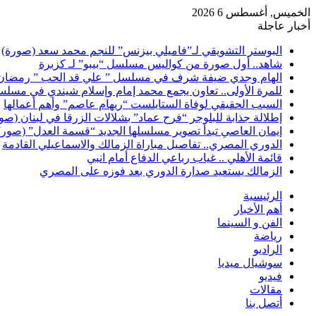
الخميس, أغسطس 6 2026
أخبار عاجلة
البوستر التشويقي لـ”فاميلي بيزنس” للنجم محمد سعد (صورة)
شاهد.. أول صورة من كواليس مسلسل “بيبو” لـ كزبرة
الهام وجدي ضيفة شرف في مسلسل ” علي قد الحب ” رمضان 026
للمرة الأولى.. تعاون يجمع محمد إمام وإسلام شيندي في مسلس
السبب الحقيقي لوفاة الستايلست “ريهام عاصم” وأهم أعمالها
إطلالة جذابة للبلوجر “فرح عماد” بشلالات الزرقا في لبنان (صو
إيمان العاصي تبدأ تصوير مسلسلها الجديد “قسمة العدل” (صور)
الدوري المصري.. تفاصيل مباراة الزمالك والاسماعيلي القادمة
قائمة الأهلي .. غياب رباعي الدفاع أمام انبي
الزمالك يستعيد صدارة الدوري بعد فوزه على المصري
الرئيسية
أهم الأخبار
الفن و السينما
رياضة
الراديو
سوشيال ميديا
فيديو
مقالات
أتصل بنا