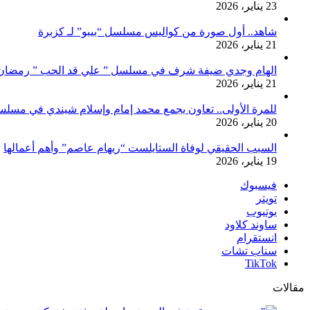
23 يناير، 2026
شاهد.. أول صورة من كواليس مسلسل “بيبو” لـ كزبرة
21 يناير، 2026
الهام وجدي ضيفة شرف في مسلسل ” علي قد الحب ” رمضان 026
21 يناير، 2026
للمرة الأولى.. تعاون يجمع محمد إمام وإسلام شيندي في مسلس
20 يناير، 2026
السبب الحقيقي لوفاة الستايلست “ريهام عاصم” وأهم أعمالها
19 يناير، 2026
فيسبوك
تويتر
يوتيوب
ساوند كلاود
انستقرام
سناب تشات
‫TikTok
مقالات