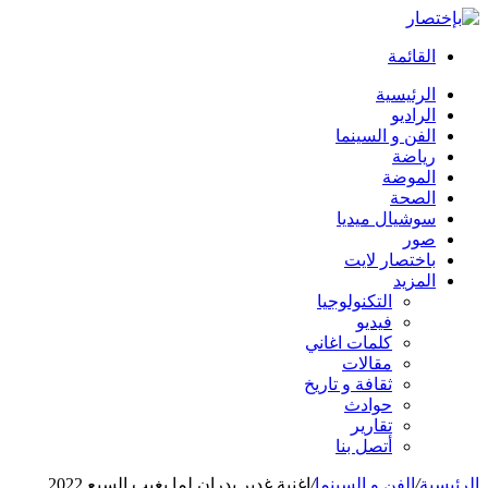
القائمة
الرئيسية
الراديو
الفن و السينما
رياضة
الموضة
الصحة
سوشيال ميديا
صور
باختصار لايت
المزيد
التكنولوجيا
فيديو
كلمات اغاني
مقالات
ثقافة و تاريخ
حوادث
تقارير
أتصل بنا
الرئيسية
/
الفن و السينما
/
اغنية غدير بدران لما بغيب السبع 2022