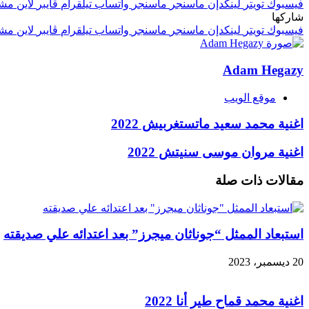
فيسبوك
تويتر
لينكدإن
ماسنجر
ماسنجر
واتساب
تيلقرام
ڤايبر
لاين
مشا
شاركها
فيسبوك
تويتر
لينكدإن
ماسنجر
ماسنجر
واتساب
تيلقرام
ڤايبر
لاين
مشا
Adam Hegazy
موقع الويب
اغنية محمد سعيد ماتستغربيش 2022
اغنية مروان موسى سنيتش 2022
مقالات ذات صلة
استبعاد الممثل “جوناثان ميجرز” بعد اعتدائه علي صديقته
20 ديسمبر، 2023
اغنية محمد قماح طير أنا 2022