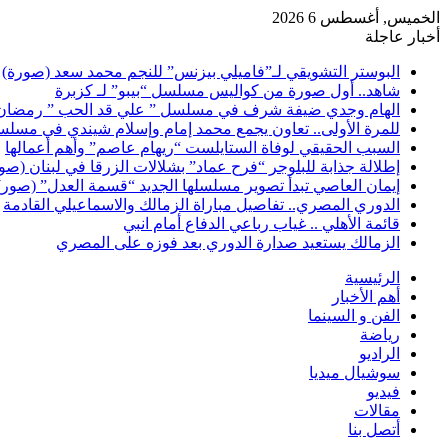
الخميس, أغسطس 6 2026
أخبار عاجلة
البوستر التشويقي لـ”فاميلي بيزنس” للنجم محمد سعد (صورة)
شاهد.. أول صورة من كواليس مسلسل “بيبو” لـ كزبرة
الهام وجدي ضيفة شرف في مسلسل ” علي قد الحب ” رمضان 026
للمرة الأولى.. تعاون يجمع محمد إمام وإسلام شيندي في مسلس
السبب الحقيقي لوفاة الستايلست “ريهام عاصم” وأهم أعمالها
إطلالة جذابة للبلوجر “فرح عماد” بشلالات الزرقا في لبنان (صو
إيمان العاصي تبدأ تصوير مسلسلها الجديد “قسمة العدل” (صور)
الدوري المصري.. تفاصيل مباراة الزمالك والاسماعيلي القادمة
قائمة الأهلي .. غياب رباعي الدفاع أمام انبي
الزمالك يستعيد صدارة الدوري بعد فوزه على المصري
الرئيسية
أهم الأخبار
الفن و السينما
رياضة
الراديو
سوشيال ميديا
فيديو
مقالات
أتصل بنا