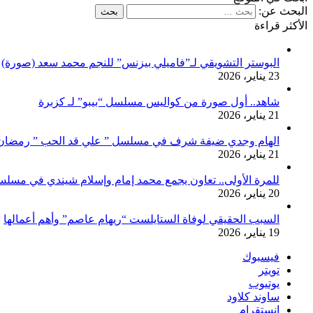
البحث عن:
الأكثر قراءة
البوستر التشويقي لـ”فاميلي بيزنس” للنجم محمد سعد (صورة)
23 يناير، 2026
شاهد.. أول صورة من كواليس مسلسل “بيبو” لـ كزبرة
21 يناير، 2026
الهام وجدي ضيفة شرف في مسلسل ” علي قد الحب ” رمضان 026
21 يناير، 2026
للمرة الأولى.. تعاون يجمع محمد إمام وإسلام شيندي في مسلس
20 يناير، 2026
السبب الحقيقي لوفاة الستايلست “ريهام عاصم” وأهم أعمالها
19 يناير، 2026
فيسبوك
تويتر
يوتيوب
ساوند كلاود
انستقرام