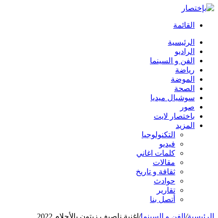
القائمة
الرئيسية
الراديو
الفن و السينما
رياضة
الموضة
الصحة
سوشيال ميديا
صور
باختصار لايت
المزيد
التكنولوجيا
فيديو
كلمات اغاني
مقالات
ثقافة و تاريخ
حوادث
تقارير
أتصل بنا
الرئيسية
/
الفن و السينما
/
اغنية ناصيف زيتون بالأحلام 2022