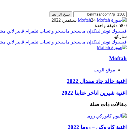
نسخ الرابط
24 سبتمبر، 2022
Moftah
0
58
دقيقة واحدة
فيسبوك
تويتر
لينكدإن
ماسنجر
ماسنجر
واتساب
تيلقرام
ڤايبر
لاين
مشا
شاركها
فيسبوك
تويتر
لينكدإن
ماسنجر
ماسنجر
واتساب
تيلقرام
ڤايبر
لاين
مشا
Moftah
موقع الويب
اغنية خالد جاد سندال 2022
اغنية شيرين اتاخر عتابنا 2022
مقالات ذات صلة
اغنية كايروكي – روما 2022