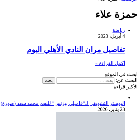
حمزة علاء
رياضة
4 أبريل، 2023
تفاصيل مران النادي الأهلي اليوم
أكمل القراءة »
ابحث في الموقع
البحث عن:
الأكثر قراءة
البوستر التشويقي لـ”فاميلي بيزنس” للنجم محمد سعد (صورة)
23 يناير، 2026