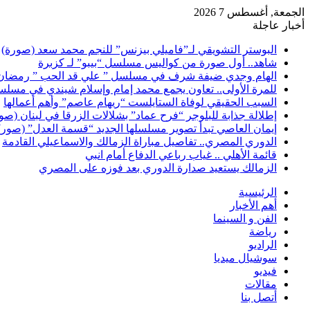
الجمعة, أغسطس 7 2026
أخبار عاجلة
البوستر التشويقي لـ”فاميلي بيزنس” للنجم محمد سعد (صورة)
شاهد.. أول صورة من كواليس مسلسل “بيبو” لـ كزبرة
الهام وجدي ضيفة شرف في مسلسل ” علي قد الحب ” رمضان 026
للمرة الأولى.. تعاون يجمع محمد إمام وإسلام شيندي في مسلس
السبب الحقيقي لوفاة الستايلست “ريهام عاصم” وأهم أعمالها
إطلالة جذابة للبلوجر “فرح عماد” بشلالات الزرقا في لبنان (صو
إيمان العاصي تبدأ تصوير مسلسلها الجديد “قسمة العدل” (صور)
الدوري المصري.. تفاصيل مباراة الزمالك والاسماعيلي القادمة
قائمة الأهلي .. غياب رباعي الدفاع أمام انبي
الزمالك يستعيد صدارة الدوري بعد فوزه على المصري
الرئيسية
أهم الأخبار
الفن و السينما
رياضة
الراديو
سوشيال ميديا
فيديو
مقالات
أتصل بنا