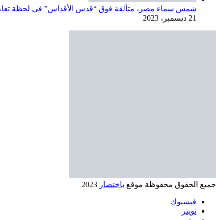
جميع الحقوق محفوظة موقع
باختصار
2023
فيسبوك
تويتر
يوتيوب
ساوند كلاود
انستقرام
سناب تشات
‫TikTok
زر الذهاب إلى الأعلى