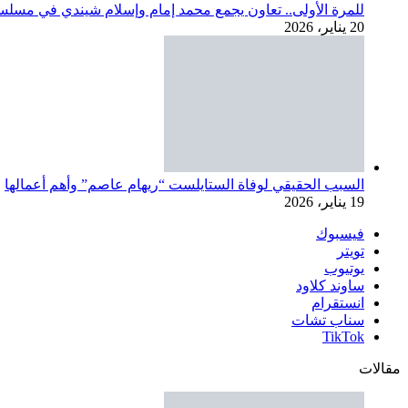
السبب الحقيقي لوفاة الستايلست “ريهام عاصم” وأهم أعمالها
19 يناير، 2026
فيسبوك
تويتر
يوتيوب
ساوند كلاود
انستقرام
سناب تشات
‫TikTok
مقالات