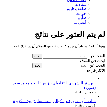
مقالات
ثقافة و تاريخ
حوادث
تقارير
أتصل بنا
لم يتم العثور على نتائج
يبدوا أننا لم ’ نستطع أن نجد ما ’ تبحث عنه. من الممكن أن يساعدك البحث.
البحث عن:
ابحث في الموقع
البحث عن:
الأكثر قراءة
البوستر التشويقي لـ”فاميلي بيزنس” للنجم محمد سعد
(صورة)
23 يناير، 2026
شاهد.. أول صورة من كواليس مسلسل “بيبو” لـ كزبرة
21 يناير، 2026