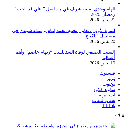
الهام وجدي ضيفة شرف في مسلسل ” علي قد الحب ”
رمضان 2026
21 يناير، 2026
للمرة الأولى.. تعاون يجمع محمد إمام وإسلام شيندي في
مسلسل “الكينج”
20 يناير، 2026
السبب الحقيقي لوفاة الستايلست “ريهام عاصم” وأهم
أعمالها
19 يناير، 2026
فيسبوك
تويتر
يوتيوب
ساوند كلاود
انستقرام
سناب تشات
‫TikTok
مقالات