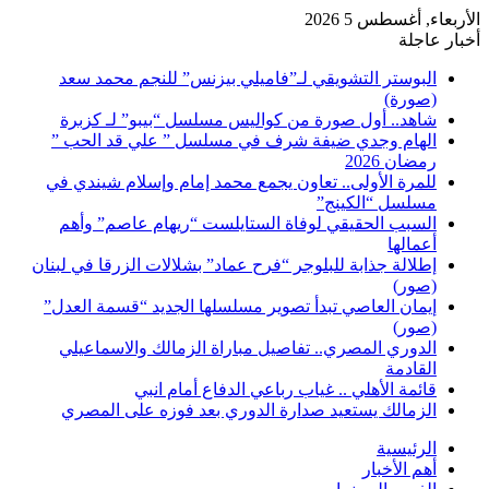
الأربعاء, أغسطس 5 2026
أخبار عاجلة
البوستر التشويقي لـ”فاميلي بيزنس” للنجم محمد سعد
(صورة)
شاهد.. أول صورة من كواليس مسلسل “بيبو” لـ كزبرة
الهام وجدي ضيفة شرف في مسلسل ” علي قد الحب ”
رمضان 2026
للمرة الأولى.. تعاون يجمع محمد إمام وإسلام شيندي في
مسلسل “الكينج”
السبب الحقيقي لوفاة الستايلست “ريهام عاصم” وأهم
أعمالها
إطلالة جذابة للبلوجر “فرح عماد” بشلالات الزرقا في لبنان
(صور)
إيمان العاصي تبدأ تصوير مسلسلها الجديد “قسمة العدل”
(صور)
الدوري المصري.. تفاصيل مباراة الزمالك والاسماعيلي
القادمة
قائمة الأهلي .. غياب رباعي الدفاع أمام انبي
الزمالك يستعيد صدارة الدوري بعد فوزه على المصري
الرئيسية
أهم الأخبار